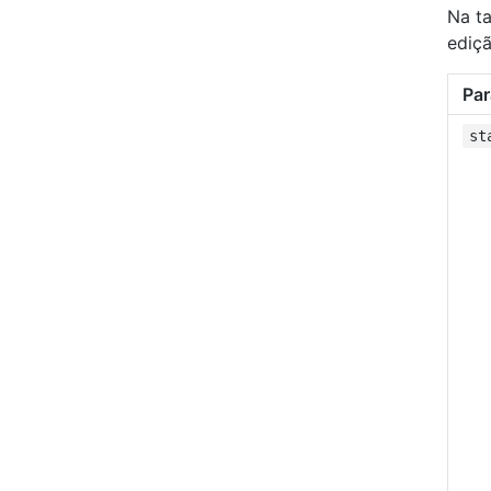
Na ta
ediç
Pa
st