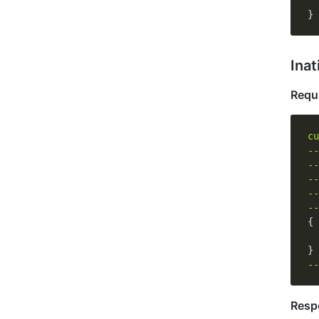
  
Ina
Requ
--
--
--
--
--
{

--
Resp