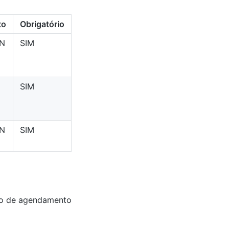
to
Obrigatório
N
SIM
SIM
AN
SIM
ão de agendamento