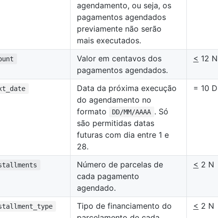
agendamento, ou seja, os
pagamentos agendados
previamente não serão
mais executados.
Valor em centavos dos
<
12 N
ount
pagamentos agendados.
Data da próxima execução
= 10 D
xt_date
do agendamento no
formato
. Só
DD/MM/AAAA
são permitidas datas
futuras com dia entre 1 e
28.
Número de parcelas de
<
2 N
stallments
cada pagamento
agendado.
Tipo de financiamento do
<
2 N
stallment_type
parcelamento de cada