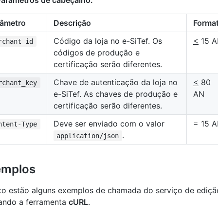
Parâmetros de cabeçalho:
râmetro
Descrição
Forma
Código da loja no e-SiTef. Os
<
15 A
rchant_id
códigos de produção e
certificação serão diferentes.
Chave de autenticação da loja no
<
80
rchant_key
e-SiTef. As chaves de produção e
AN
certificação serão diferentes.
Deve ser enviado com o valor
= 15 
ntent-Type
.
application/json
emplos
xo estão alguns exemplos de chamada do serviço de ediç
zando a ferramenta
cURL
.