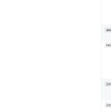
am
ne
in
in