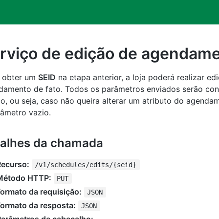
rviço de edição de agendam
 obter um
SEID
na etapa anterior, a loja poderá realizar ed
damento de fato. Todos os parâmetros enviados serão con
o, ou seja, caso não queira alterar um atributo do agendam
âmetro vazio.
alhes da chamada
Recurso:
/v1/schedules/edits/{seid}
Método HTTP:
PUT
ormato da requisição:
JSON
Formato da resposta:
JSON