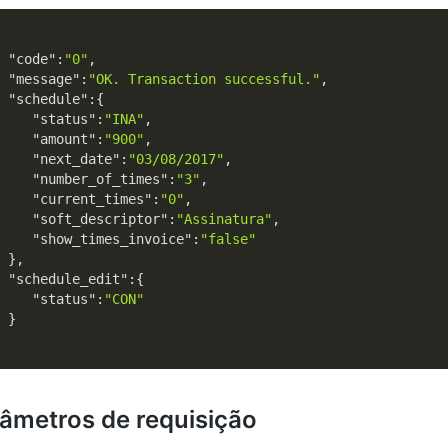
"code"
:
"0"
,

"message"
:
"OK. Transaction successful."
,

"schedule"
:{

"status"
:
"INA"
,

"amount"
:
"900"
,

"next_date"
:
"03/08/2017"
,

"number_of_times"
:
"3"
,

"current_times"
:
"0"
,

"soft_descriptor"
:
"Assinatura"
,

"show_times_invoice"
:
"false"
 },

"schedule_edit"
:{

"status"
:
"CON"
 }

âmetros de requisição