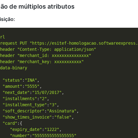
ão de múltiplos atributos
isição:
request
PUT 
"https://esitef-homologacao.softwareexpress.
header
"Content-Type: application/json"
header
"merchant_id: xxxxxxxxxxxxxxx"
header
"merchant_key: xxxxxxxxxxx"
data-binary
"status"
:
"INA"
,

"amount"
:
"5555"
,

"next_date"
:
"15/07/2017"
,

"installments"
:
"2"
,

"installment_type"
:
"3"
,

"soft_descriptor"
:
"Assinatura"
,

"show_times_invoice"
:
"false"
,

"card"
:{

"expiry_date"
:
"1222"
,

"number"
:
"5555555555555555"