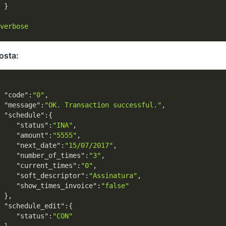
 }

verbose
osta:
"code"
:
"0"
,

"message"
:
"OK. Transaction successful."
,

"schedule"
:{

"status"
:
"INA"
,

"amount"
:
"5555"
,

"next_date"
:
"15/07/2017"
,

"number_of_times"
:
"3"
,

"current_times"
:
"0"
,

"soft_descriptor"
:
"Assinatura"
,

"show_times_invoice"
:
"false"
 },

"schedule_edit"
:{

"status"
:
"CON"