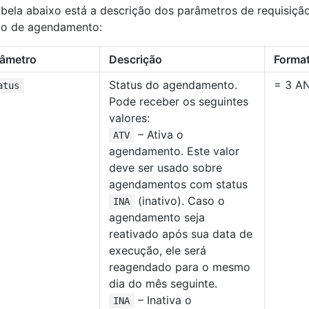
bela abaixo está a descrição dos parâmetros de requisiçã
ão de agendamento:
râmetro
Descrição
Forma
Status do agendamento.
= 3 A
atus
Pode receber os seguintes
valores:
– Ativa o
ATV
agendamento. Este valor
deve ser usado sobre
agendamentos com status
(inativo). Caso o
INA
agendamento seja
reativado após sua data de
execução, ele será
reagendado para o mesmo
dia do mês seguinte.
– Inativa o
INA