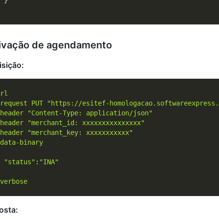
 }

tivação de agendamento
isição:
request
PUT 
"https://esitef-homologacao.softwareexpress.
header
"Content-Type: application/json"
header
"merchant_id: xxxxxxxxxxxxxxx"
header
"merchant_key: xxxxxxxxxxx"
data-binary
"status"
:
"INA"
verbose
osta: