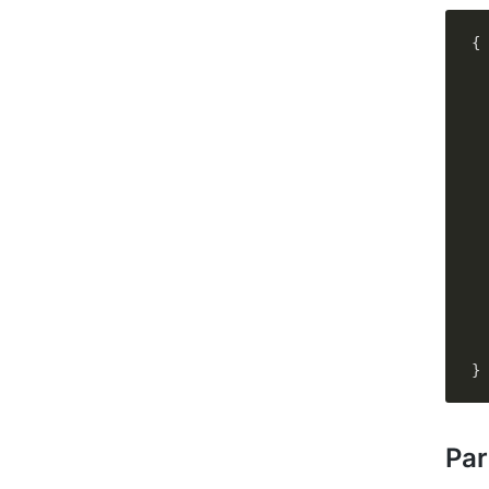
{

  
  
Par